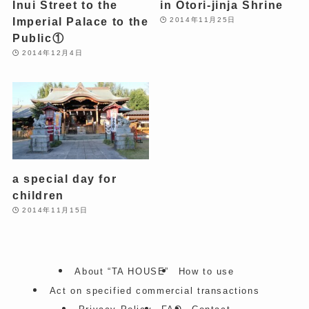
Inui Street to the
in Otori-jinja Shrine
Imperial Palace to the
2014年11月25日
Public①
2014年12月4日
a special day for
children
2014年11月15日
About “TA HOUSE”
How to use
Act on specified commercial transactions